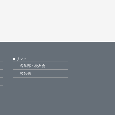
■ リンク
各学部・校友会
校歌他