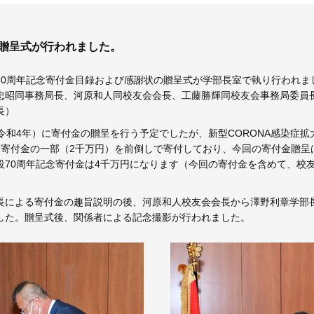
金贈呈式が行われました。
創設70周年記念寄付金目録および感謝状の贈呈式が学部長室で執り行われ
忠昭同事務局長、河原和人同校友会会長、工藤勝輝同校友会事務局委
長）
令和4年）に寄付金の贈呈を行う予定でしたが、新型CORONA感染症
に寄付金の一部（2千万円）を前倒しで寄付しており、今回の寄付金贈呈
70周年記念寄付金は4千万円になります（今回の寄付金を含めて、校友
長による寄付金の趣旨説明の後、河原和人校友会会長から澤野利章学部
した。贈呈式後、関係者による記念撮影が行われました。