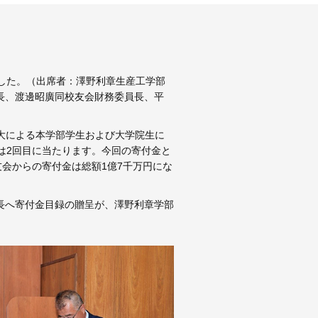
ました。（出席者：澤野利章生産工学部
員長、渡邊昭廣同校友会財務委員長、平
拡大による本学部学生および大学院生に
は2回目に当たります。今回の寄付金と
会からの寄付金は総額1億7千万円にな
長へ寄付金目録の贈呈が、澤野利章学部