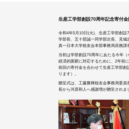
生産工学部創設70周年記念寄付
令和4年5月10日(火)、生産工学部
学部長、五十部誠一同学部次長、見城
真一日本大学校友会本部事務局庶務課
当初は学部創設70周年にあたる今年（
経済的困窮に対応するために、2年前
前回の寄付金を合わせて生産工学部創設
ります）。
贈呈式は、工藤勝輝校友会事務局委員
長から河原和人へ感謝増が贈呈されま