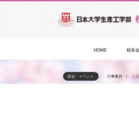
HOME
校友
総会・イベント
行事案内
行