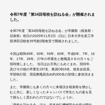
令和7年度「第34回母校を訪ねる会」が開催されま
した。
令和7年度「第34回母校を訪ねる会」が学園祭（桜泉祭：
旧泉祭）初日の2025年11月2日（日)に 日本大学生産工学
部津田沼校舎39号館2階食堂で開催されました。
今回は昭和49年、50年、59年、60年、平成6年、7年、16
年、17年、26年、27年の卒業生と教職員ＯＢの方々をご
招待致しました。 当日はお天気にもめぐまれ、招待年、
及びその他の卒業生197名、教員OB19名、校友会役員、
学部執行部、現役教職員含め約300名の皆様に参加頂きま
した。
また、学園祭にも多くの方々に来場頂き桜泉祭を懐かし
むと共に、新しくなったキャンパスで学生たちの姿を見
て頼もしく思われたのではないでしょうか。
「母校を訪ねる会」では、坂本光弘機械部会会長の開会