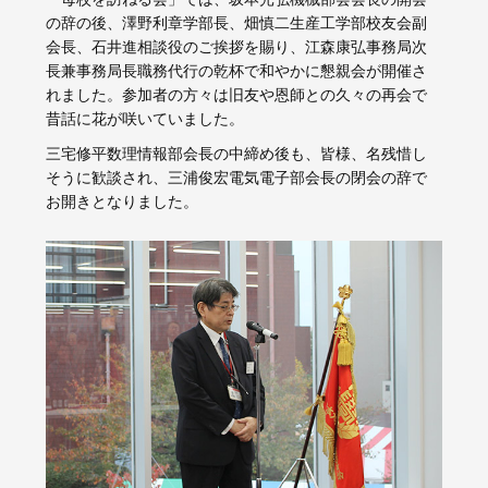
の辞の後、澤野利章学部長、畑慎二生産工学部校友会副
会長、石井進相談役のご挨拶を賜り、江森康弘事務局次
長兼事務局長職務代行の乾杯で和やかに懇親会が開催さ
れました。参加者の方々は旧友や恩師との久々の再会で
昔話に花が咲いていました。
三宅修平数理情報部会長の中締め後も、皆様、名残惜し
そうに歓談され、三浦俊宏電気電子部会長の閉会の辞で
お開きとなりました。