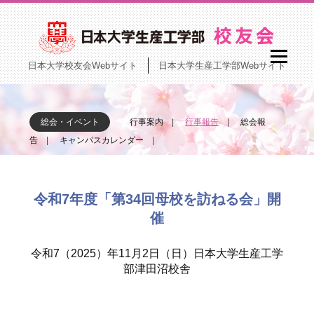
日本大学校友会Webサイト
日本大学生産工学部Webサイト
総会・イベント
行事案内
行事報告
総会報
告
キャンパスカレンダー
令和7年度「第34回母校を訪ねる会」開
催
令和7（2025）年11月2日（日）日本大学生産工学
部津田沼校舎